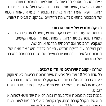
לאחר הגשת מסמכי התביעה לביטוח לאומי, המבוטח מוזמן
לוועדה רפואית , אשר מתקיימת מול הרופאים של המוסד לביטוח
לאומי. רופאי הועדה לאחר בדיקת המבוטח קובעת את אחוזי הנכות
של המבוטח בהתאם לרשימת הליקויים שבתקנות הביטוח לאומי.
בדיקה מחדש של אחוזי הנכות:
מבוטח שמעוניין להגיש בדיקה מחדש , חייב לדעת כי במצב כזה
רשאי המוסד לביטוח לאומי להפחית מאחוזי הנכות הקיימים
שנקבעו למבוטח וגם להפחית מדרגת אי הכושר.
לכן במקרה של בדיקה מחדש , חייבים לבדוק היטב את מצבו של
המבוטח ולהצטייד במסמכים רפואיים שתומכים בהחמרה במצבו
של המבוטח.
שר"מ – קצבת שירותים מיוחדים לנכים:
כל אדם מגיל 18 ועד גיל פרישה אשר מבוטח בביטוח לאומי וזקוק
לעזרה רבה בפעולות היום יום או זקוק להשגחה למניעת סכנה
לעצמו או לאחרים, רשאי להגיש שר"מ – קצבת שירותים מיוחדים
לנכים.
בנכות כללית מבוטח שנקבעה לו נכות רפואית של 40% לפחות או
הוא אינו מקבל קצבת נכות, אך נקבעה לו ע"י הביטוח לאומי נכות
רפואית בשיעור של 75% וצריך לעמוד ב 2 תנאים: