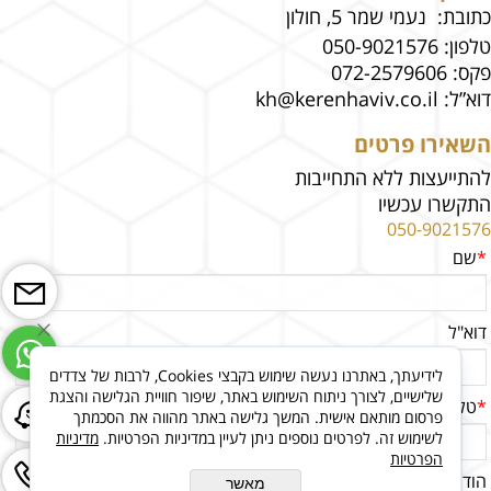
כתובת: נעמי שמר 5, חולון
טלפון:
050-9021576
פקס:
072-2579606
דוא”ל:
kh@kerenhaviv.co.il
השאירו פרטים
להתייעצות ללא התחייבות
התקשרו עכשיו
050-9021576
*
שם
דוא"ל
לידיעתך, באתרנו נעשה שימוש בקבצי Cookies, לרבות של צדדים
שלישיים, לצורך ניתוח השימוש באתר, שיפור חוויית הגלישה והצגת
*
טלפון
פרסום מותאם אישית. המשך גלישה באתר מהווה את הסכמתך
לשימוש זה. לפרטים נוספים ניתן לעיין במדיניות הפרטיות.
מדיניות
הפרטיות
הודעה
מאשר