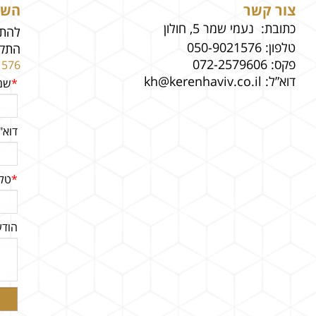
צור קשר
השא
כתובת: נעמי שמר 5, חולון
להתי
טלפון:
050-9021576
התקש
פקס:
072-2579606
1576
דוא”ל:
kh@kerenhaviv.co.il
*
שם
דוא"
*
טלפ
הוד