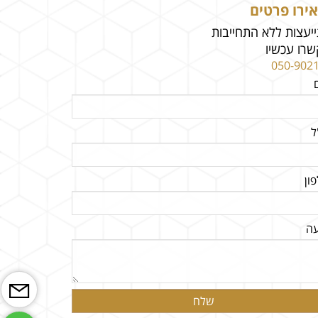
ירו פרטים
יעצות ללא התחייבות
רו עכשיו
050-902
ל
ון
עה