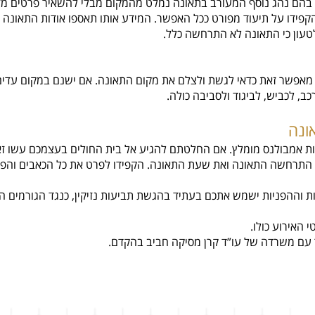
הם נהג נוסף המעורב בתאונה נמלט מהמקום מבלי להשאיר פרטים מזהי
פידו על תיעוד מפורט ככל האפשר. המידע אותו תאספו אודות התאונה
טעון כי התאונה לא התרחשה כלל.
י מאפשר זאת כדאי לגשת ולצלם את מקום התאונה. אם ישנם במקום עדי
ב, לכביש, לביגוד ולסביבה כולה.
ות אמבולנס מומלץ. אם החלטתם להגיע אל בית החולים בעצמכם עשו זאת
ו התרחשה התאונה ואת שעת התאונה. הקפידו לפרט את כל הכאבים והפג
 וההפניות ישמש אתכם בעתיד בהגשת תביעות נזיקין, כנגד הגורמים ה
האירוע כולו.
שר עם משרדה של עו”ד קרן מסיקה חביב בהקדם.