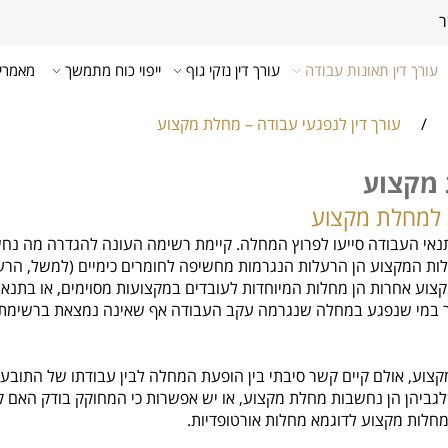
ר
עורך דין תאונות עבודה
עורך דין נזקי גוף
ייפוי כוח מתמשך
מאמרי
/
עורך דין לנפגעי עבודה – מחלת מקצוע
 מקצוע
 למחלת מקצוע
י העבודה סייעו לפרוץ המחלה. קיימת רשימה העונה להגדרה מה נחש
יעה בעבודה), התשי”ד-1954. רבות ממחלות המקצוע הן הרעלות הנגרמות מחשיפה לחומרים כימ
ע אחרות הן מחלות המיוחדות לעובדים במקצועות מסוימים, או בתנאי ע
כיר במי שנפגע במחלה שנגרמה עקב העבודה אף שאינה נמצאת ברשימת 
קצוע, אולם קיים קשר סיבתי בין הופעת המחלה לבין עבודתו של התובע.
גביהן הן נחשבות מחלת מקצוע, או יש אפשרות כי המחוקק בודק האם קי
לות מקצוע לדוגמא מחלות אורטופדיות.