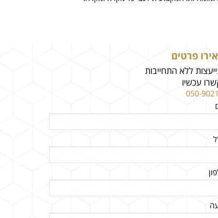
ירו פרטים
יעצות ללא התחייבות
רו עכשיו
050-902
ל
ון
עה