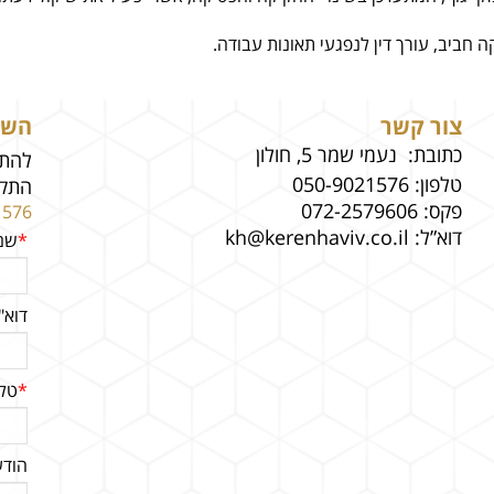
ה חביב, עורך דין לנפגעי תאונות עבודה.
צור קשר
השא
כתובת: נעמי שמר 5, חולון
להתי
טלפון:
050-9021576
התקש
פקס:
072-2579606
1576
דוא”ל:
kh@kerenhaviv.co.il
*
שם
דוא"
*
טלפ
הוד