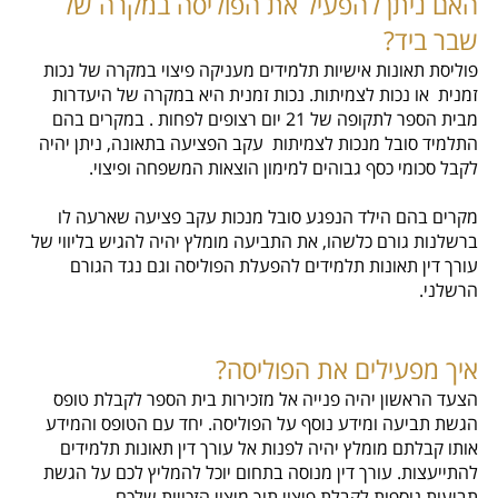
האם ניתן להפעיל את הפוליסה במקרה של
שבר ביד?
פוליסת תאונות אישיות תלמידים מעניקה פיצוי במקרה של נכות
זמנית או נכות לצמיתות. נכות זמנית היא במקרה של היעדרות
מבית הספר לתקופה של 21 יום רצופים לפחות . במקרים בהם
התלמיד סובל מנכות לצמיתות עקב הפציעה בתאונה, ניתן יהיה
לקבל סכומי כסף גבוהים למימון הוצאות המשפחה ופיצוי.
מקרים בהם הילד הנפגע סובל מנכות עקב פציעה שארעה לו
ברשלנות גורם כלשהו, את התביעה מומלץ יהיה להגיש בליווי של
עורך דין תאונות תלמידים להפעלת הפוליסה וגם נגד הגורם
הרשלני.
איך מפעילים את הפוליסה?
הצעד הראשון יהיה פנייה אל מזכירות בית הספר לקבלת טופס
הגשת תביעה ומידע נוסף על הפוליסה. יחד עם הטופס והמידע
אותו קבלתם מומלץ יהיה לפנות אל עורך דין תאונות תלמידים
להתייעצות. עורך דין מנוסה בתחום יוכל להמליץ לכם על הגשת
תביעות נוספות לקבלת פיצוי תוך מיצוי הזכויות שלכם.