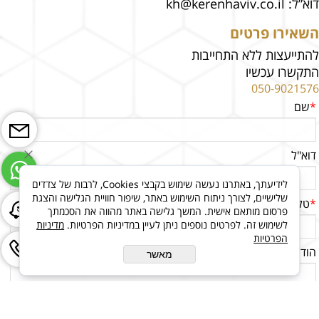
דוא”ל:
kh@kerenhaviv.co.il
השאירו פרטים
להתייעצות ללא התחייבות
התקשרו עכשיו
050-9021576
*
שם
דוא"ל
לידיעתך, באתרנו נעשה שימוש בקבצי Cookies, לרבות של צדדים
שלישיים, לצורך ניתוח השימוש באתר, שיפור חוויית הגלישה והצגת
*
טלפון
פרסום מותאם אישית. המשך גלישה באתר מהווה את הסכמתך
לשימוש זה. לפרטים נוספים ניתן לעיין במדיניות הפרטיות.
מדיניות
הפרטיות
הודעה
מאשר